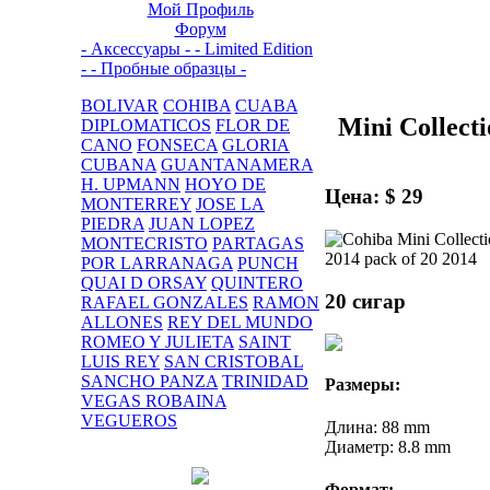
Мой Профиль
Форум
- Аксессуары -
- Limited Edition
-
- Пробные образцы -
BOLIVAR
COHIBA
CUABA
Mini Collecti
DIPLOMATICOS
FLOR DE
CANO
FONSECA
GLORIA
CUBANA
GUANTANAMERA
H. UPMANN
HOYO DE
Цена: $ 29
MONTERREY
JOSE LA
PIEDRA
JUAN LOPEZ
MONTECRISTO
PARTAGAS
POR LARRANAGA
PUNCH
QUAI D ORSAY
QUINTERO
20 сигар
RAFAEL GONZALES
RAMON
ALLONES
REY DEL MUNDO
ROMEO Y JULIETA
SAINT
LUIS REY
SAN CRISTOBAL
SANCHO PANZA
TRINIDAD
Размеры:
VEGAS ROBAINA
VEGUEROS
Длина: 88 mm
Диаметр: 8.8 mm
Формат: