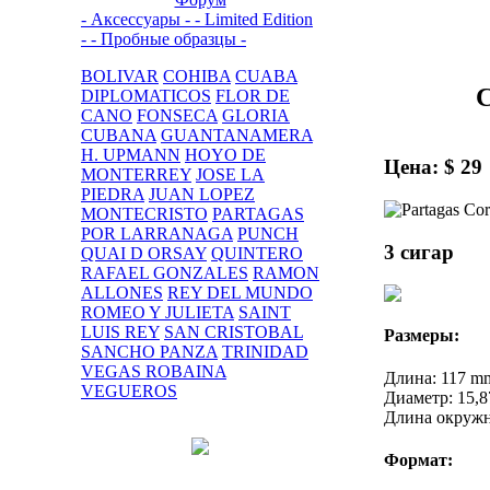
- Аксессуары -
- Limited Edition
-
- Пробные образцы -
BOLIVAR
COHIBA
CUABA
C
DIPLOMATICOS
FLOR DE
CANO
FONSECA
GLORIA
CUBANA
GUANTANAMERA
H. UPMANN
HOYO DE
Цена: $ 29
MONTERREY
JOSE LA
PIEDRA
JUAN LOPEZ
MONTECRISTO
PARTAGAS
POR LARRANAGA
PUNCH
3 сигар
QUAI D ORSAY
QUINTERO
RAFAEL GONZALES
RAMON
ALLONES
REY DEL MUNDO
ROMEO Y JULIETA
SAINT
LUIS REY
SAN CRISTOBAL
Размеры:
SANCHO PANZA
TRINIDAD
VEGAS ROBAINA
Длина: 117 m
VEGUEROS
Диаметр: 15,
Длина окружн
Формат: