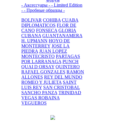
- Аксессуары -
- Limited Edition
-
- Пробные образцы -
BOLIVAR
COHIBA
CUABA
DIPLOMATICOS
FLOR DE
CANO
FONSECA
GLORIA
CUBANA
GUANTANAMERA
H. UPMANN
HOYO DE
MONTERREY
JOSE LA
PIEDRA
JUAN LOPEZ
MONTECRISTO
PARTAGAS
POR LARRANAGA
PUNCH
QUAI D ORSAY
QUINTERO
RAFAEL GONZALES
RAMON
ALLONES
REY DEL MUNDO
ROMEO Y JULIETA
SAINT
LUIS REY
SAN CRISTOBAL
SANCHO PANZA
TRINIDAD
VEGAS ROBAINA
VEGUEROS