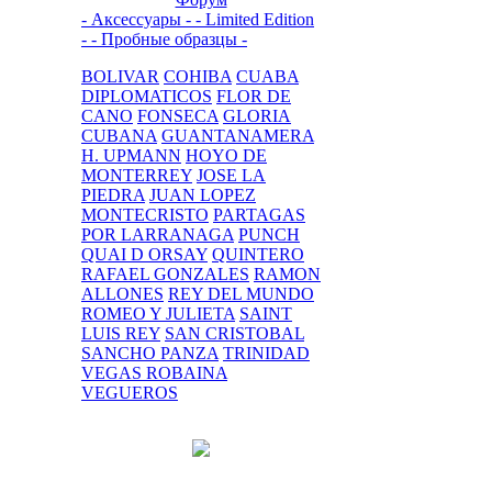
- Аксессуары -
- Limited Edition
-
- Пробные образцы -
BOLIVAR
COHIBA
CUABA
DIPLOMATICOS
FLOR DE
CANO
FONSECA
GLORIA
CUBANA
GUANTANAMERA
H. UPMANN
HOYO DE
MONTERREY
JOSE LA
PIEDRA
JUAN LOPEZ
MONTECRISTO
PARTAGAS
POR LARRANAGA
PUNCH
QUAI D ORSAY
QUINTERO
RAFAEL GONZALES
RAMON
ALLONES
REY DEL MUNDO
ROMEO Y JULIETA
SAINT
LUIS REY
SAN CRISTOBAL
SANCHO PANZA
TRINIDAD
VEGAS ROBAINA
VEGUEROS