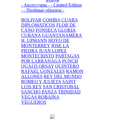
- Аксессуары -
- Limited Edition
-
- Пробные образцы -
BOLIVAR
COHIBA
CUABA
DIPLOMATICOS
FLOR DE
CANO
FONSECA
GLORIA
CUBANA
GUANTANAMERA
H. UPMANN
HOYO DE
MONTERREY
JOSE LA
PIEDRA
JUAN LOPEZ
MONTECRISTO
PARTAGAS
POR LARRANAGA
PUNCH
QUAI D ORSAY
QUINTERO
RAFAEL GONZALES
RAMON
ALLONES
REY DEL MUNDO
ROMEO Y JULIETA
SAINT
LUIS REY
SAN CRISTOBAL
SANCHO PANZA
TRINIDAD
VEGAS ROBAINA
VEGUEROS