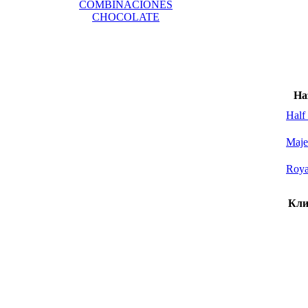
COMBINACIONES
CHOCOLATE
На
Half
Maje
Roya
Кли