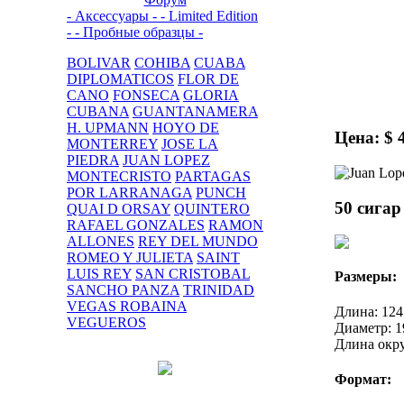
- Аксессуары -
- Limited Edition
-
- Пробные образцы -
BOLIVAR
COHIBA
CUABA
DIPLOMATICOS
FLOR DE
CANO
FONSECA
GLORIA
CUBANA
GUANTANAMERA
H. UPMANN
HOYO DE
Цена: $ 
MONTERREY
JOSE LA
PIEDRA
JUAN LOPEZ
MONTECRISTO
PARTAGAS
POR LARRANAGA
PUNCH
50 сигар
QUAI D ORSAY
QUINTERO
RAFAEL GONZALES
RAMON
ALLONES
REY DEL MUNDO
ROMEO Y JULIETA
SAINT
LUIS REY
SAN CRISTOBAL
Размеры:
SANCHO PANZA
TRINIDAD
VEGAS ROBAINA
Длина: 12
VEGUEROS
Диаметр: 1
Длина окр
Формат: