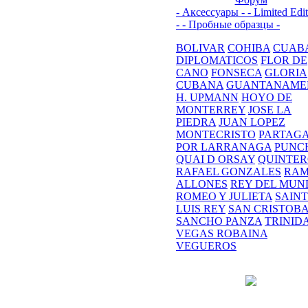
- Аксессуары -
- Limited Edi
-
- Пробные образцы -
BOLIVAR
COHIBA
CUAB
DIPLOMATICOS
FLOR DE
CANO
FONSECA
GLORIA
CUBANA
GUANTANAME
H. UPMANN
HOYO DE
MONTERREY
JOSE LA
PIEDRA
JUAN LOPEZ
MONTECRISTO
PARTAG
POR LARRANAGA
PUNC
QUAI D ORSAY
QUINTE
RAFAEL GONZALES
RA
ALLONES
REY DEL MUN
ROMEO Y JULIETA
SAINT
LUIS REY
SAN CRISTOB
SANCHO PANZA
TRINID
VEGAS ROBAINA
VEGUEROS