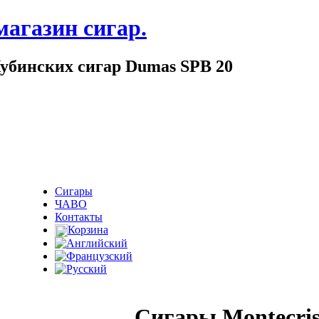
магазин сигар.
убинских сигар Dumas SPB 20
Сигары
ЧАВО
Контакты
Корзина
Сигары Montecris