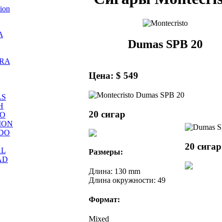
tion
A
Dumas SPB 20
RA
Цена: $ 549
AS
H
20 сигар
RO
MON
DO
20 сигар
AL
Размеры:
AD
Длина: 130 mm
Длина окружности: 49
Формат:
Mixed