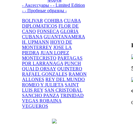
- Аксессуары -
- Limited Edition
-
- Пробные образцы -
BOLIVAR
COHIBA
CUABA
DIPLOMATICOS
FLOR DE
CANO
FONSECA
GLORIA
CUBANA
GUANTANAMERA
H. UPMANN
HOYO DE
MONTERREY
JOSE LA
PIEDRA
JUAN LOPEZ
MONTECRISTO
PARTAGAS
POR LARRANAGA
PUNCH
QUAI D ORSAY
QUINTERO
RAFAEL GONZALES
RAMON
ALLONES
REY DEL MUNDO
ROMEO Y JULIETA
SAINT
LUIS REY
SAN CRISTOBAL
SANCHO PANZA
TRINIDAD
VEGAS ROBAINA
VEGUEROS