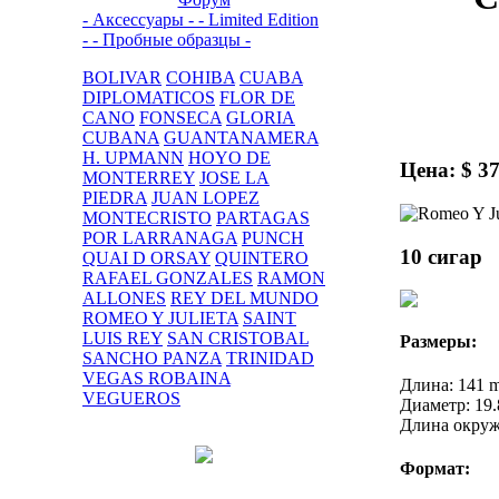
- Аксессуары -
- Limited Edition
-
- Пробные образцы -
BOLIVAR
COHIBA
CUABA
DIPLOMATICOS
FLOR DE
CANO
FONSECA
GLORIA
CUBANA
GUANTANAMERA
H. UPMANN
HOYO DE
Цена: $ 3
MONTERREY
JOSE LA
PIEDRA
JUAN LOPEZ
MONTECRISTO
PARTAGAS
POR LARRANAGA
PUNCH
10 сигар
QUAI D ORSAY
QUINTERO
RAFAEL GONZALES
RAMON
ALLONES
REY DEL MUNDO
ROMEO Y JULIETA
SAINT
LUIS REY
SAN CRISTOBAL
Размеры:
SANCHO PANZA
TRINIDAD
VEGAS ROBAINA
Длина: 141 
VEGUEROS
Диаметр: 19
Длина окруж
Формат: